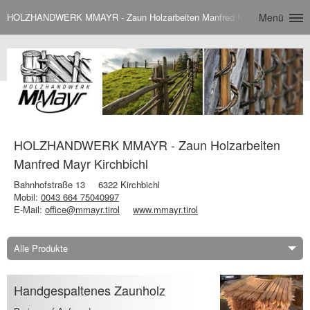
HOLZHANDWERK MMAYR - Zaun Holzarbeiten Manfred Mayr Kirchbichl
Menü
HOLZHANDWERK MMAYR - Zaun Holzarbeiten
Manfred Mayr Kirchbichl
Bahnhofstraße 13
6322 Kirchbichl
Mobil:
0043 664 75040997
E-Mail:
office@mmayr.tirol
www.mmayr.tirol
Alle Produkte
Handgespaltenes Zaunholz